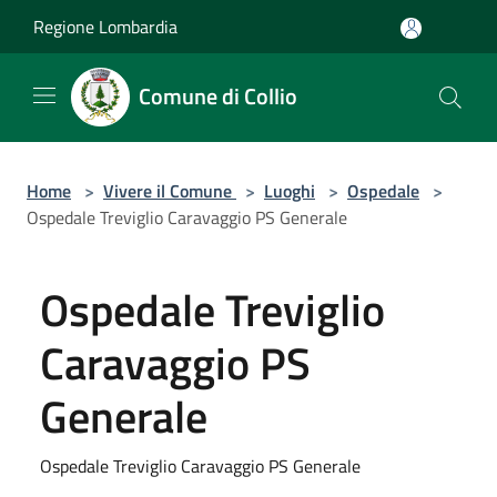
Salta al contenuto principale
Regione Lombardia
Comune di Collio
Home
>
Vivere il Comune
>
Luoghi
>
Ospedale
>
Ospedale Treviglio Caravaggio PS Generale
Ospedale Treviglio
Caravaggio PS
Generale
Ospedale Treviglio Caravaggio PS Generale