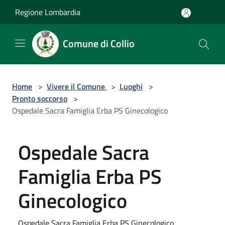
Salta al contenuto principale
Regione Lombardia
Comune di Collio
Home
>
Vivere il Comune
>
Luoghi
>
Pronto soccorso
>
Ospedale Sacra Famiglia Erba PS Ginecologico
Ospedale Sacra
Famiglia Erba PS
Ginecologico
Ospedale Sacra Famiglia Erba PS Ginecologico