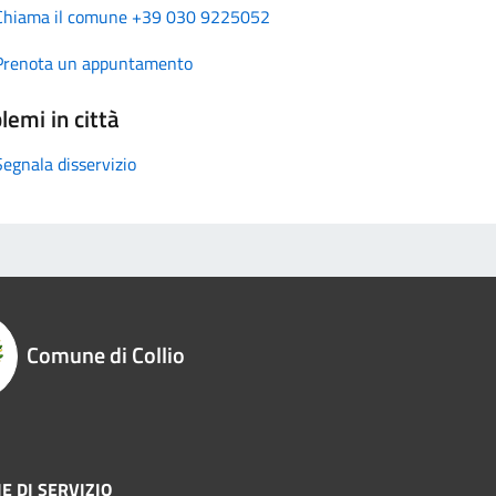
Chiama il comune +39 030 9225052
Prenota un appuntamento
lemi in città
Segnala disservizio
Comune di Collio
E DI SERVIZIO