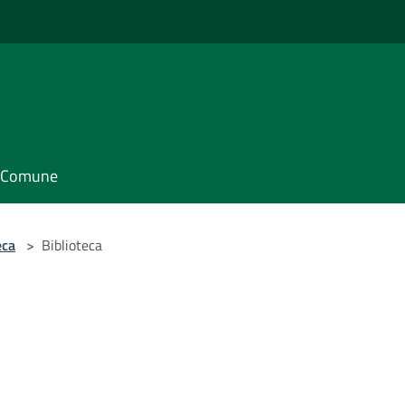
il Comune
eca
>
Biblioteca