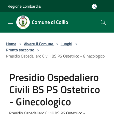
Salta al contenuto principale
Regione Lombardia
Comune di Collio
Home
>
Vivere il Comune
>
Luoghi
>
Pronto soccorso
>
Presidio Ospedaliero Civili BS PS Ostetrico - Ginecologico
Presidio Ospedaliero
Civili BS PS Ostetrico
- Ginecologico
Presidio Ospedaliero Civili BS PS Ostetrico -