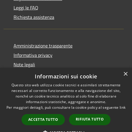
Leggi le FAQ
Richiesta assistenza
Amministrazione trasparente
Informativa privacy
Note legali
×
Dichiarazione di accessibilità
Informazioni sui cookie
Questo sito web utilizza cookie tecnici e assimilati strettamente
necessari al corretto funzionamento e alla navigazione del sito,
nonché un cookie tecnico analitico al solo fine di elaborare
informazioni statistiche, aggregate e anonime.
RSS
Copyright © 2026 • Comune di
Per maggiori dettagli, può consultare la cookie policy al seguente
link
Accessibilità
Collio • Powered by
Privacy
Municipium
Accesso
•
RIFIUTA TUTTO
ACCETTA TUTTO
Cookie
redazione