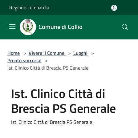
Salta al contenuto principale
Regione Lombardia
Comune di Collio
Home
>
Vivere il Comune
>
Luoghi
>
Pronto soccorso
>
Ist. Clinico Città di Brescia PS Generale
Ist. Clinico Città di
Brescia PS Generale
Ist. Clinico Città di Brescia PS Generale