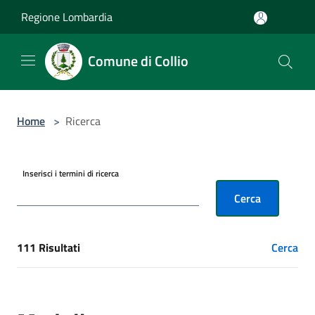
Salta al contenuto principale
Regione Lombardia
Comune di Collio
Home
>
Ricerca
Inserisci i termini di ricerca
Cerca
111 Risultati
Cerca
[results] Risultati