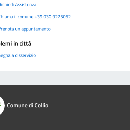
Richiedi Assistenza
Chiama il comune +39 030 9225052
Prenota un appuntamento
lemi in città
Segnala disservizio
Comune di Collio