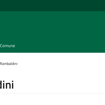
il Comune
 Rambaldini
ini